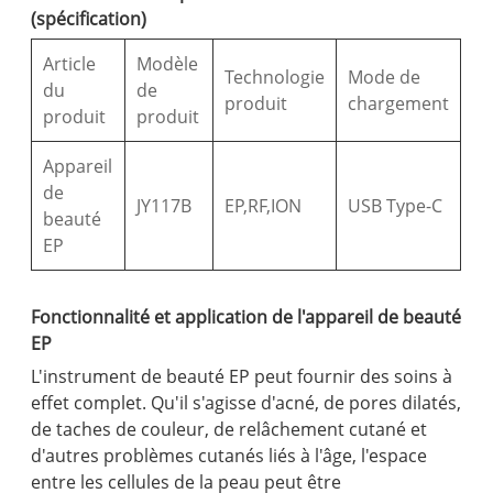
(spécification)
Article
Modèle
Technologie
Mode de
du
de
produit
chargement
produit
produit
Appareil
de
JY117B
EP,RF,ION
USB Type-C
beauté
EP
Fonctionnalité et application de l'appareil de beauté
EP
L'instrument de beauté EP peut fournir des soins à
effet complet. Qu'il s'agisse d'acné, de pores dilatés,
de taches de couleur, de relâchement cutané et
d'autres problèmes cutanés liés à l'âge, l'espace
entre les cellules de la peau peut être