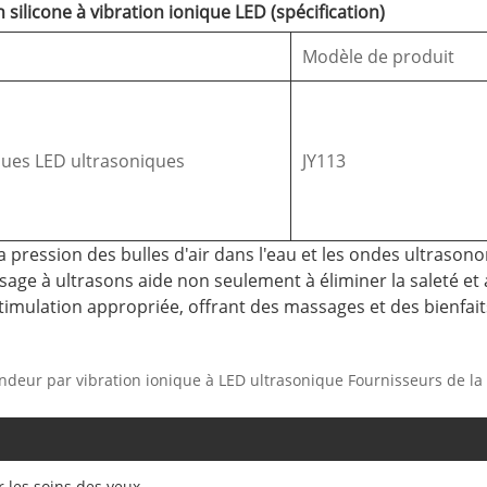
ilicone à vibration ionique LED (spécification)
Modèle de produit
iques LED ultrasoniques
JY113
la pression des bulles d'air dans l'eau et les ondes ultraso
 visage à ultrasons aide non seulement à éliminer la saleté e
timulation appropriée, offrant des massages et des bienfait
fondeur par vibration ionique à LED ultrasonique Fournisseurs de 
 les soins des yeux