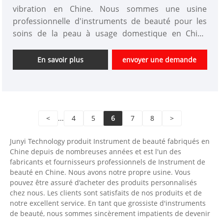
vibration en Chine. Nous sommes une usine
professionnelle d'instruments de beauté pour les
soins de la peau à usage domestique en Chine
depuis plus de 10 ans. Nous offrons la conception
d'instruments de beauté personnalisés et avons un
En savoir plus
envoyer une demande
bon avantage de prix et couvrons la plupart des
marchés japonais et coréens. Nous espérons avoir
une coopération heureuse avec vous.
<
...
4
5
6
7
8
>
Junyi Technology produit Instrument de beauté fabriqués en
Chine depuis de nombreuses années et est l'un des
fabricants et fournisseurs professionnels de Instrument de
beauté en Chine. Nous avons notre propre usine. Vous
pouvez être assuré d'acheter des produits personnalisés
chez nous. Les clients sont satisfaits de nos produits et de
notre excellent service. En tant que grossiste d'instruments
de beauté, nous sommes sincèrement impatients de devenir