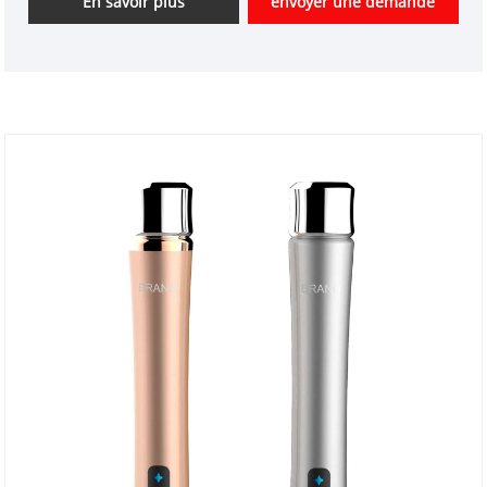
En savoir plus
envoyer une demande
un bon avantage de prix et couvrir la plupart des
marchés du Japon et de la Corée. Nous sommes un
fournisseur professionnel d'instruments de beauté
en Chine.